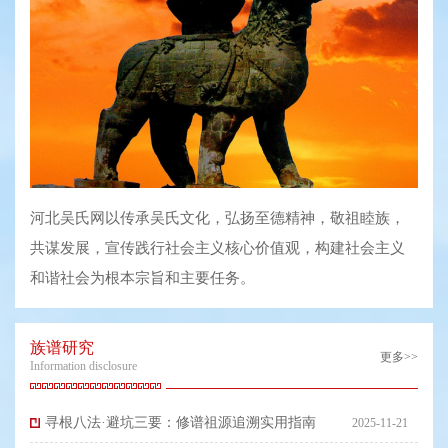
河北吴氏网以传承吴氏文化，弘扬至德精神，敬祖睦族，
共谋发展，宣传践行社会主义核心价值观，构建社会主义
和谐社会为根本宗旨和主要任务。
族谱研究
更多>>
Information disclosure
寻根八法·避坑三要：修谱祖源追溯实用指南
2025-11-21