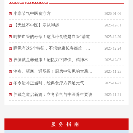
小寒节气中医食疗方
2026-01-06
【无处不中医】寒从脚起
2025-12-31
呵护血管的寿命！这几种食物是血管“清道
2025-12-29
夫”
睡觉有这5个特征，不想健康长寿都难！养
2025-12-24
好睡眠，中医建议先“睡心”再“睡眼”
养脑就是养健康！记忆力下降快、精神不集
2025-12-02
中……快看看你是不是经常这样伤害大脑！
消炎、驱寒、通肠胃！厨房中常见的大葱，
2025-11-25
竟有这么多好处
冬令进补正当时，经典食疗方养足元气
2025-11-25
养藏之道启新篇：立冬节气与中医养生要诀
2025-11-21
服务指南